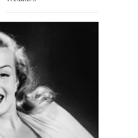
31 ene 2021
#MedicalInformation
¿Por qué nos cae el pecho a
las mujeres? Mitos y
Verdades