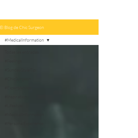
El Blog de Chic Surgeon
#MedicalInformation
Todas las entradas
#Feelings
#SundayStyleTip
#ChicSurgeon
#ExpertAdvice
#Inspiration
#Lifestyle
#MedicalInformation
#PersonalExperience