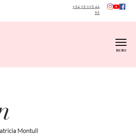
+34 93 693 44
55
MENU
n
atricia Montull