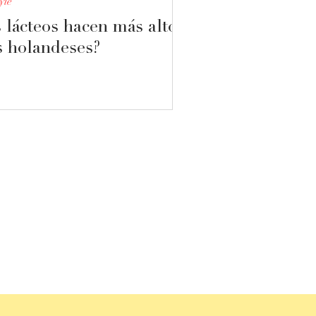
yle
 lácteos hacen más altos
s holandeses?