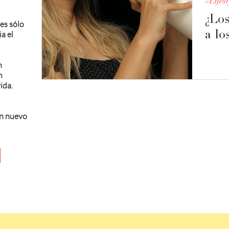
#Lifest
¿Los
 es sólo
a el
a lo
n
n
ida.
un nuevo