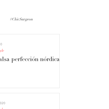
p
#ChicSurgeon
#MedicalInformation
20
yle
alsa perfección nórdica
2020