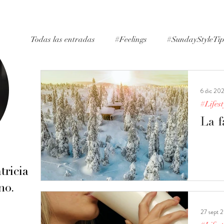
Todas las entradas
#Feelings
#SundayStyleTi
#ExpertAdvice
#Inspiration
#Lifestyle
6 dic 20
#Lifest
#PersonalExperience
La f
tricia
no.
27 sept 