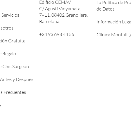
Edificio CEMAV
La Política de Pr
C/ Agustí Vinyamata,
de Datos
 Servicios
7–11, 08402 Granollers,
Barcelona
Información Lega
sotros
+34 93 693 44 55
Clínica Montull (
ción Gratuita
e Regalo
de Chic Surgeon
 Antes y Después
s Frecuentes
o