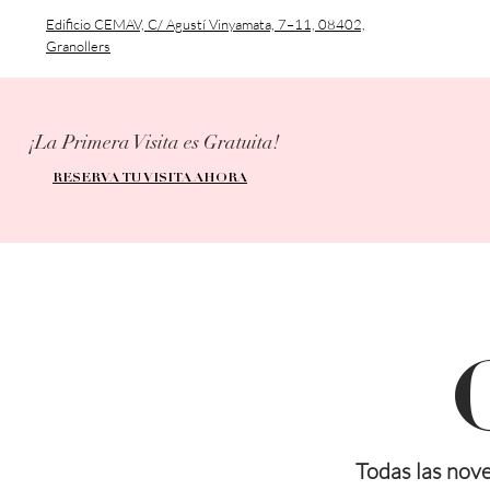
Edificio CEMAV, C/ Agustí Vinyamata, 7–11, 08402,
Granollers
¡La Primera Visita es Gratuita!
RESERVA TU VISITA AHORA
Todas las nove