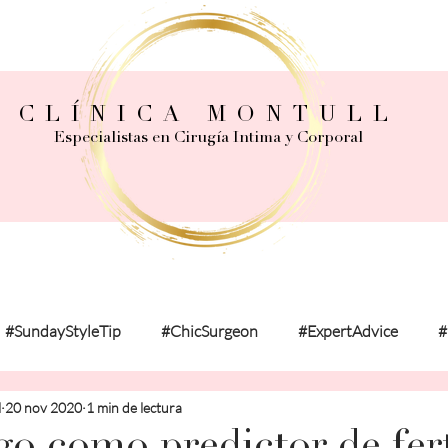
CLÍNICA MONTULL
Especialistas en Cirugía Intima y Corporal
#SundayStyleTip
#ChicSurgeon
#ExpertAdvice
#
l
20 nov 2020
1 min de lectura
onalExperience