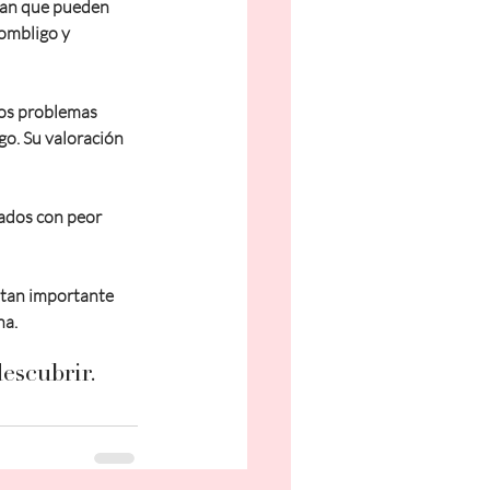
san que pueden 
 ombligo y 
os problemas 
go. Su valoración 
ados con peor 
 tan importante 
na.
escubrir.