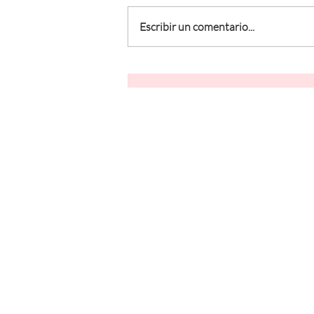
Escribir un comentario...
Humo de primera, segunda
y tercera mano