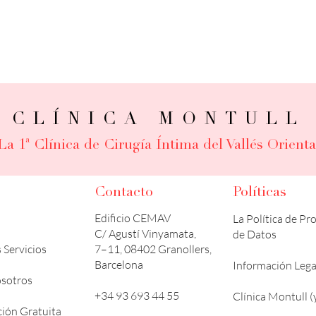
CLÍNICA MONTULL
La 1ª Clínica de Cirugía Íntima del Vallés Orienta
Contacto
Políticas
Edificio CEMAV
La Política de Pr
C/ Agustí Vinyamata,
de Datos
 Servicios
7–11, 08402 Granollers,
Barcelona
Información Lega
sotros
+34 93 693 44 55
Clínica Montull (
ción Gratuita