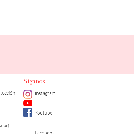
l
Síganos
otección
Instagram
l
Youtube
year)
Facebook