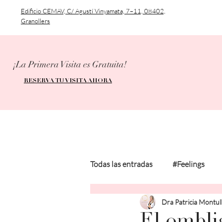
Edificio CEMAV, C/ Agustí Vinyamata, 7–11, 08402,
Granollers
¡La Primera Visita es Gratuita!
RESERVA TU VISITA AHORA
Todas las entradas
#Feelings
Dra Patricia Montul
#MedicalInformation
#Pers