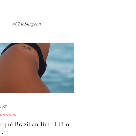
p
#ChicSurgeon
#MedicalInformation
 2021
piration
rqué Brazilian Butt Lift o
L?