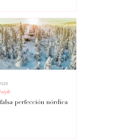
 2020
estyle
falsa perfección nórdica