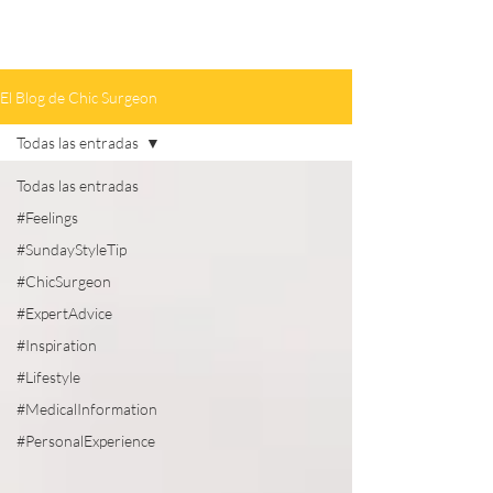
El Blog de Chic Surgeon
Todas las entradas
Todas las entradas
#Feelings
#SundayStyleTip
#ChicSurgeon
#ExpertAdvice
#Inspiration
#Lifestyle
#MedicalInformation
#PersonalExperience