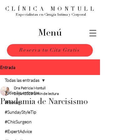
CLÍNICA MONTULL
Especialistas en Cirugía Intima y Corporal
Menú
Reserva tu Cita Gratis
Entrada
Todas las entradas
Dra Patricia Montull
Todas las entradas
26 jun 2020
1 min de lectura
Pandemia de Narcisismo
#Feelings
#SundayStyleTip
#ChicSurgeon
#ExpertAdvice