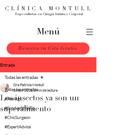
CLÍNICA MONTULL
Especialistas en Cirugía Intima y Corporal
Menú
Reserva tu Cita Gratis
Entrada
Todas las entradas
Dra Patricia Montull
Todas las entradas
26 abr 2021
2 min de lectura
Los insectos ya son un
#Feelings
superalimento
#SundayStyleTip
#ChicSurgeon
#ExpertAdvice