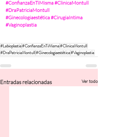
#ConfianzaEnTiMisma
#ClinicaMontull
#DraPatriciaMontull
#Ginecologiaestética
#CirugiaIntima
#Vaginoplastia
#Labioplastia
#ConfianzaEnTiMisma
#ClinicaMontull
#DraPatriciaMontull
#Ginecologiaestética
#Vaginoplastia
Entradas relacionadas
Ver todo