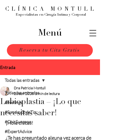
CLÍNICA MONTULL
Especialistas en Cirugía Intima y Corporal
Menú
Reserva tu Cita Gratis
Entrada
Todas las entradas
Dra Patricia Montull
Todas las entradas
20 abr 2023
1 min de lectura
Labioplastia – ¡Lo que
#Feelings
necesitas saber!
#SundayStyleTip
#ChicSurgeon
¡Hola chicas! 
#ExpertAdvice
¿Te has preguntado alguna vez acerca de 