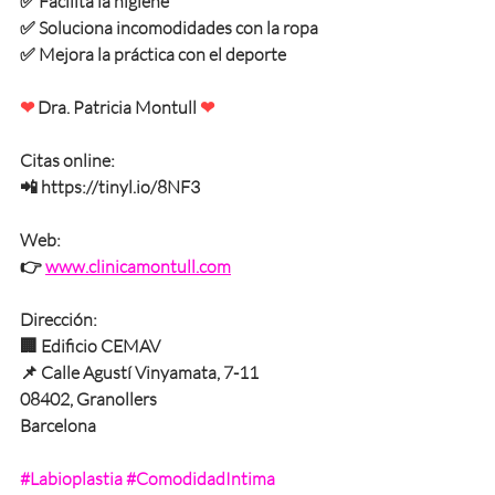
✅ Facilita la higiene
✅ Soluciona incomodidades con la ropa
✅ Mejora la práctica con el deporte
❤
Dra. Patricia Montull
❤
Citas online: 
📲 https://tinyl.io/8NF3
Web:
👉 
www.clinicamontull.com
Dirección:
🏢 Edificio CEMAV
📌 Calle Agustí Vinyamata, 7-11
08402, Granollers
Barcelona
#Labioplastia
#ComodidadIntima