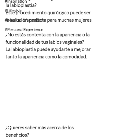
#Inspiration
la labioplastia? 
#Lifestyle
Este procedimiento quirúrgico puede ser 
la solución perfecta para muchas mujeres.
#MedicalInformation
#PersonalExperience
¿No estás contenta con la apariencia o la 
funcionalidad de tus labios vaginales? 
La labioplastia puede ayudarte a mejorar 
tanto la apariencia como la comodidad. 
¿Quieres saber más acerca de los 
beneficios? 