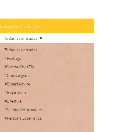
El Blog de Chic Surgeon
Todas las entradas
Todas las entradas
#Feelings
#SundayStyleTip
#ChicSurgeon
#ExpertAdvice
#Inspiration
#Lifestyle
#MedicalInformation
#PersonalExperience