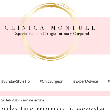
CLÍNICA MONTULL
Especialistas en Cirugía Intima y Corporal
#SundayStyleTip
#ChicSurgeon
#ExpertAdvice
#
l
26 feb 2019
2 min de lectura
onalExperience