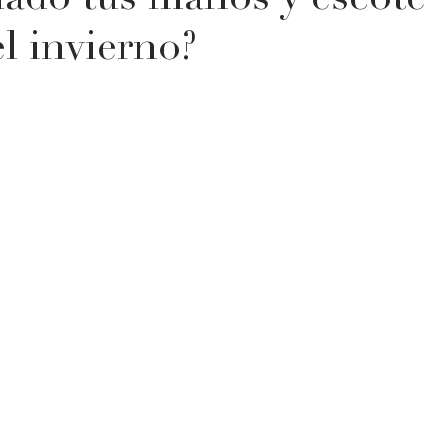
dado tus manos y escote
l invierno?