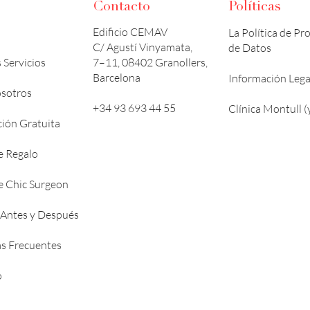
Contacto
Políticas
Edificio CEMAV
La Política de Pr
C/ Agustí Vinyamata,
de Datos
 Servicios
7–11, 08402 Granollers,
Barcelona
Información Lega
sotros
+34 93 693 44 55
Clínica Montull (
ción Gratuita
e Regalo
de Chic Surgeon
 Antes y Después
s Frecuentes
o