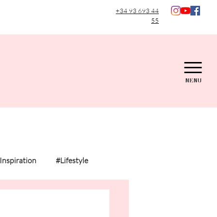
+34 93 693 44
55
MENU
Inspiration
#Lifestyle