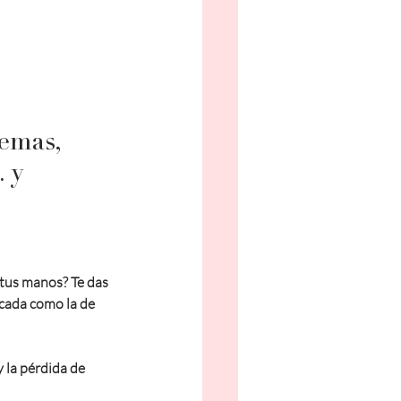
emas, 
 y 
 tus manos? Te das 
icada como la de 
 la pérdida de 