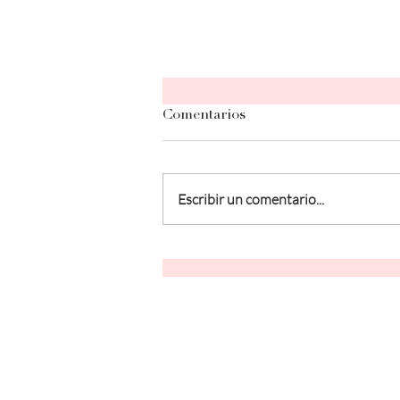
Comentarios
Escribir un comentario...
Humo de primera, segunda
y tercera mano