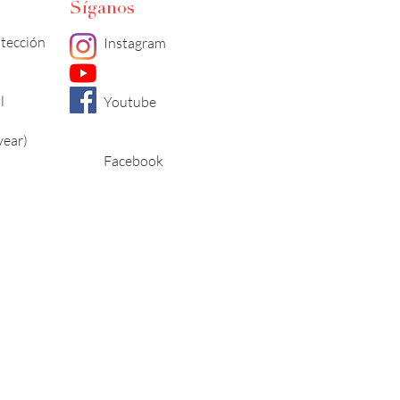
Síganos
otección
Instagram
l
Youtube
year)
Facebook