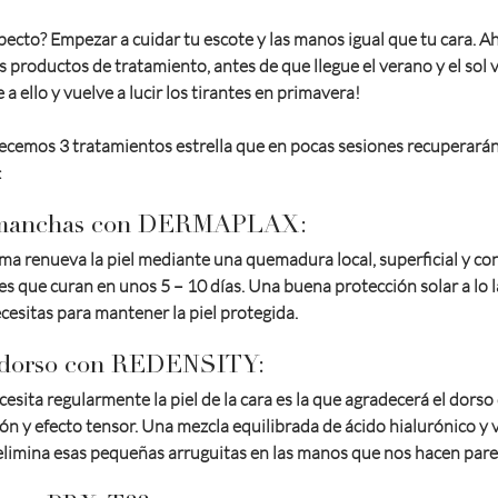
ecto? Empezar a cuidar tu escote y las manos igual que tu cara. Ah
 productos de tratamiento, antes de que llegue el verano y el sol v
 a ello y vuelve a lucir los tirantes en primavera!
ecemos 3 tratamientos estrella que en pocas sesiones recuperarán 
:
e manchas con DERMAPLAX:
sma renueva la piel mediante una quemadura local, superficial y con
 que curan en unos 5 – 10 días. Una buena protección solar a lo l
cesitas para mantener la piel protegida.
l dorso con REDENSITY:
esita regularmente la piel de la cara es la que agradecerá el dorso
ión y efecto tensor. Una mezcla equilibrada de ácido hialurónico y 
 elimina esas pequeñas arruguitas en las manos que nos hacen par