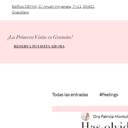
Edificio CEMAV, C/ Agustí Vinyamata, 7–11, 08402,
Granollers
¡La Primera Visita es Gratuita!
RESERVA TU VISITA AHORA
Todas las entradas
#Feelings
Dra Patricia Montul
#MedicalInformation
#Pers