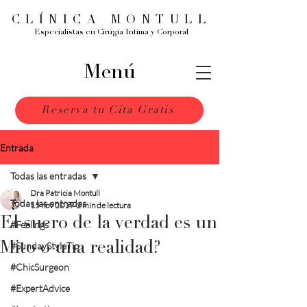
CLÍNICA MONTULL
Especialistas en Cirugía Intima y Corporal
Menú
Reserva tu Cita Gratis
Entrada
Todas las entradas
Dra Patricia Montull
Todas las entradas
15 nov 2019
2 min de lectura
El suero de la verdad es un
#Feelings
Mito o una realidad?
#SundayStyleTip
#ChicSurgeon
#ExpertAdvice