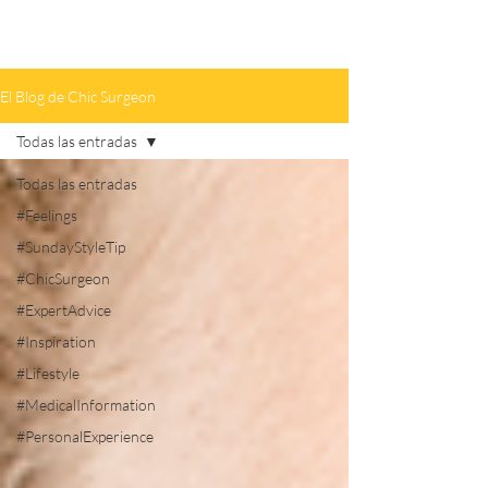
El Blog de Chic Surgeon
Todas las entradas
Todas las entradas
#Feelings
#SundayStyleTip
#ChicSurgeon
#ExpertAdvice
#Inspiration
#Lifestyle
#MedicalInformation
#PersonalExperience