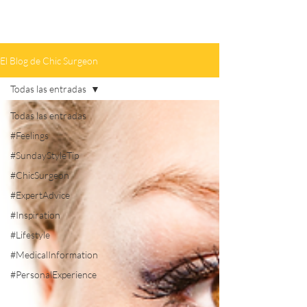
El Blog de Chic Surgeon
Todas las entradas
Todas las entradas
#Feelings
#SundayStyleTip
#ChicSurgeon
#ExpertAdvice
#Inspiration
#Lifestyle
#MedicalInformation
#PersonalExperience