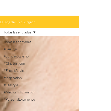
El Blog de Chic Surgeon
Todas las entradas
Todas las entradas
#Feelings
#SundayStyleTip
#ChicSurgeon
#ExpertAdvice
#Inspiration
#Lifestyle
#MedicalInformation
#PersonalExperience