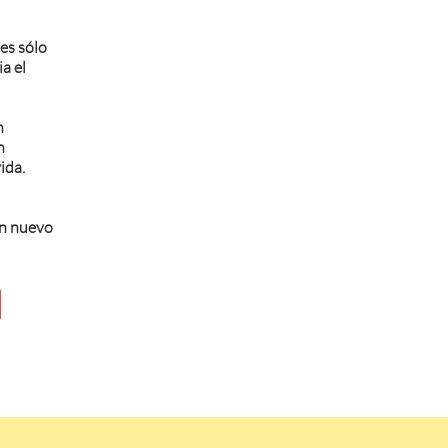
 es sólo
a el
n
n
ida.
un nuevo