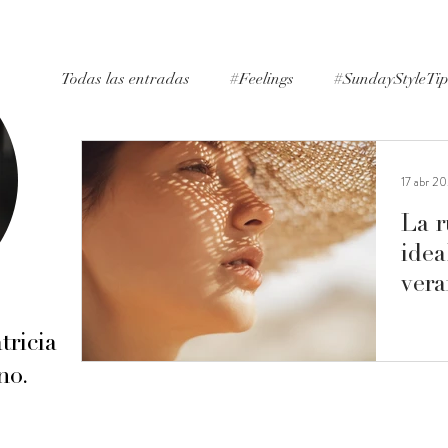
Todas las entradas
#Feelings
#SundayStyleTi
#ExpertAdvice
#Inspiration
#Lifestyle
17 abr 2
La r
#PersonalExperience
idea
ver
tricia
no.