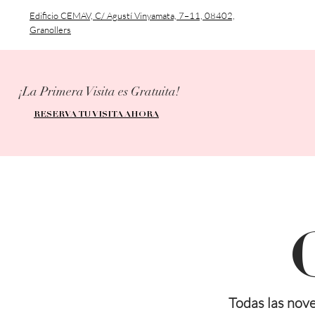
Edificio CEMAV, C/ Agustí Vinyamata, 7–11, 08402,
Granollers
¡La Primera Visita es Gratuita!
RESERVA TU VISITA AHORA
Todas las nove