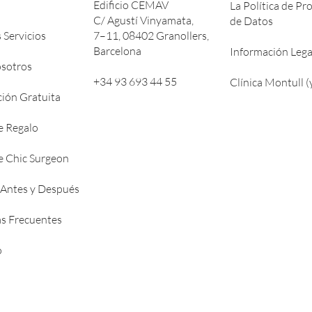
Edificio CEMAV
La Política de Pr
C/ Agustí Vinyamata,
de Datos
 Servicios
7–11, 08402 Granollers,
Barcelona
Información Lega
sotros
+34 93 693 44 55
Clínica Montull (
ción Gratuita
e Regalo
de Chic Surgeon
 Antes y Después
s Frecuentes
o