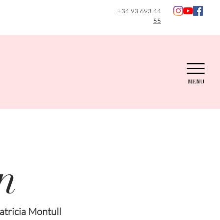
+34 93 693 44
55
MENU
n
atricia Montull