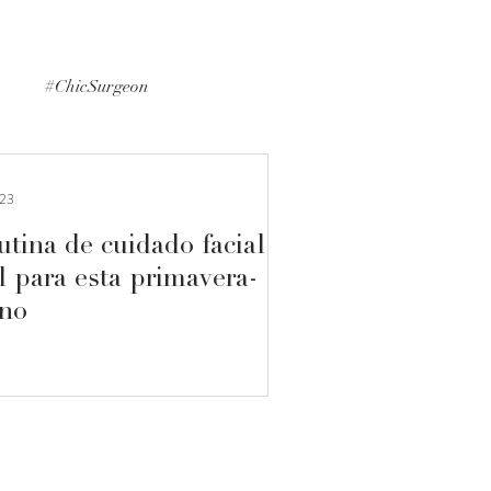
p
#ChicSurgeon
#MedicalInformation
023
utina de cuidado facial
l para esta primavera-
ano