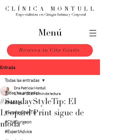
CLÍNICA MONTULL
Especialistas en Cirugía Intima y Corporal
Menú
Reserva tu Cita Gratis
Entrada
Todas las entradas
Dra Patricia Montull
Todas las entradas
17 mar 2019
1 min de lectura
#SundayStyleTip: El
#Feelings
Leopard Print sigue de
#SundayStyleTip
#ChicSurgeon
moda
#ExpertAdvice