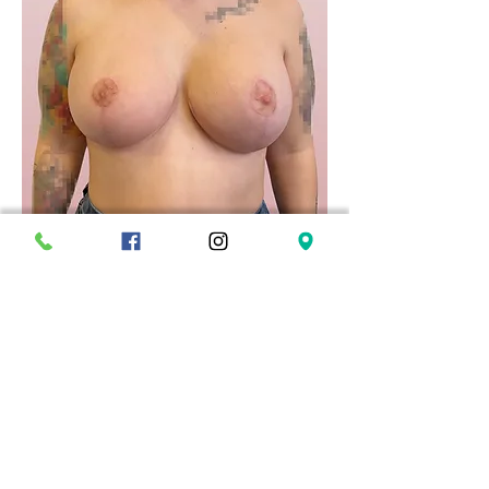
Foto de Después
Recambio de Implantes con
Mastopexia #05
46 años
Edad: