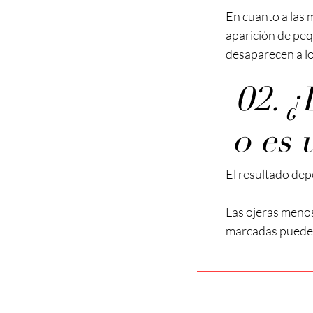
En cuanto a las 
aparición de pe
desaparecen a los
02. 
o es 
El resultado dep
Las ojeras meno
marcadas pueden 