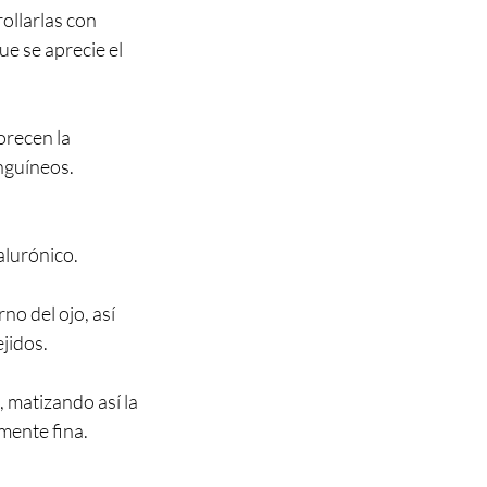
rollarlas con
ue se aprecie el
orecen la
anguíneos.
ialurónico.
no del ojo, así
jidos.
 matizando así la
mente fina.