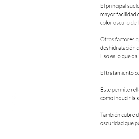
El principal suel
mayor facilidad 
color oscuro de 
Otros factores qu
deshidratación de
Eso es lo que da
El tratamiento c
Este permite rel
como inducir la s
También cubre de
oscuridad que pu