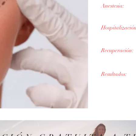
Anestesia:
No es necesaria
Hospitalizació
En consulta​
Recuperación:
Inmediata
Resultados:
Inmediatos