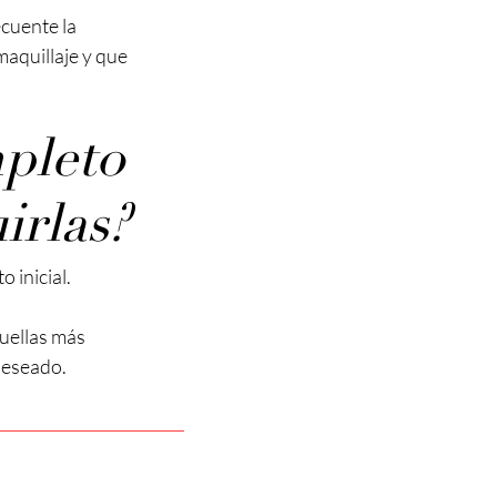
ecuente la
aquillaje y que
pleto
irlas?
 inicial.
uellas más
deseado.