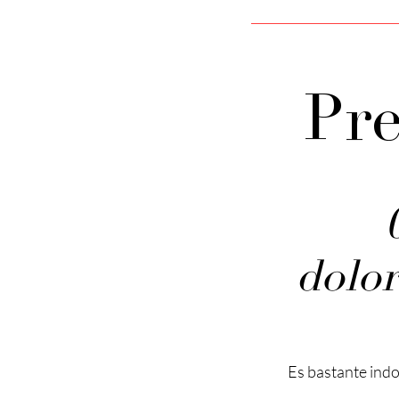
Pr
dolor
Es bastante indol