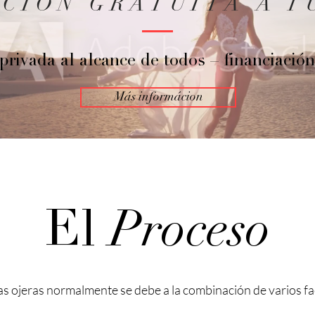
ACIÓN GRATUITA A T
rivada al alcance de todos – financiación
Más informácion
Proceso
El
las ojeras normalmente se debe a la combinación de varios fa