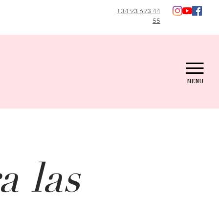
+34 93 693 44
55
MENU
a las