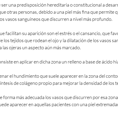
e ser una predisposición hereditaria o constitucional a desar
que otras personas, debido a una piel más fina que permite q
los vasos sanguíneos que discurren a nivel más profundo.
e facilitan su aparición son el estrés o el cansancio, que fav
 los tejidos que rodean el ojo y la dilatación de los vasos s
 a las ojeras un aspecto aún más marcado.
onsiste en aplicar en dicha zona un relleno a base de ácido h
lenar el hundimiento que suele aparecer en la zona del contor
íntesis de colágeno propio para mejorar la densidad de los te
 forma más adecuada los vasos que discurren por esa zona,
ede aparecer en aquellas pacientes con una piel extremada