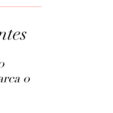
ntes
o
arca o