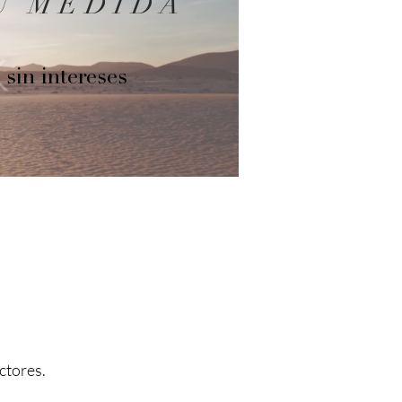
U MEDIDA
 sin intereses
ctores.