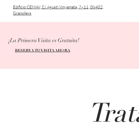
Edificio CEMAV, C/ Agustí Vinyamata, 7–11, 08402,
Granollers
¡La Primera Visita es Gratuita!
RESERVA TU VISITA AHORA
Trat