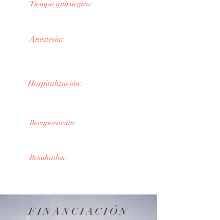
Tiempo quirúrgico:
30 minutos
Anestesia:
No es necesaria
Hospitalización:
En consulta​
Recuperación:
Inmediata
Resultados:
Inmediatos
FINANCIACIÓN