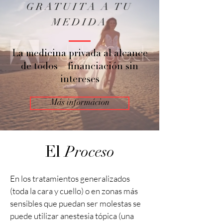
GRATUITA A TU
MEDIDA
La medicina privada al alcance
de todos – financiación sin
intereses
Más informácion
Proceso
El
En los tratamientos generalizados
(toda la cara y cuello) o en zonas más
sensibles que puedan ser molestas se
puede utilizar anestesia tópica (una