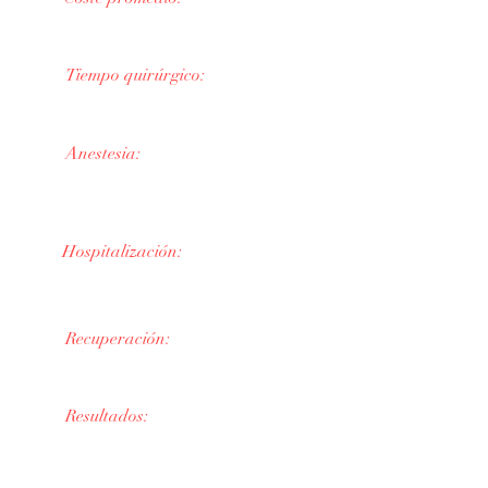
Desde 2,500 €
Tiempo quirúrgico:
60 minutos
Anestesia:
Anestesia local y sedación
Hospitalización:
En consulta
Recuperación:
5 días
Resultados:
Inmediatos