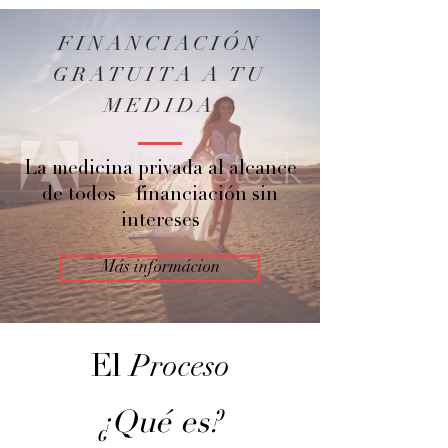
FINANCIACIÓN
GRATUITA A TU
MEDIDA
La medicina privada al alcance
de todos – financiación sin
intereses
Más informácion
Proceso
El
¿Qué es?