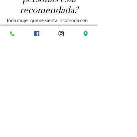
recomendada?
Toda mujer que se sienta incómoda con
el tamaño excesivo que presentan sus
labios externos o mayores.
02. ¿Podré tener
relaciones sexuales
tras la cirugía o
hacer deporte?
No de forma inmediata. Es recomendable
no tener actividad sexual en las 3 o 4
semanas posteriores a la cirugía.
Debe evitar deportes de impacto en la
zona como spinning, hípica... el primer