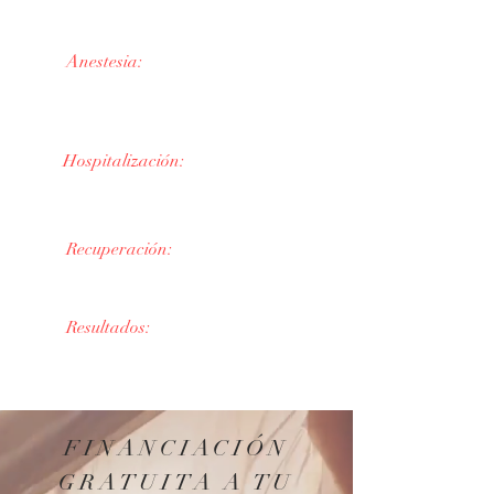
20 minutos
Anestesia:
Local
Hospitalización:
En consulta
Recuperación:
24 horas
Resultados:
Inmediatos
FINANCIACIÓN
GRATUITA A TU