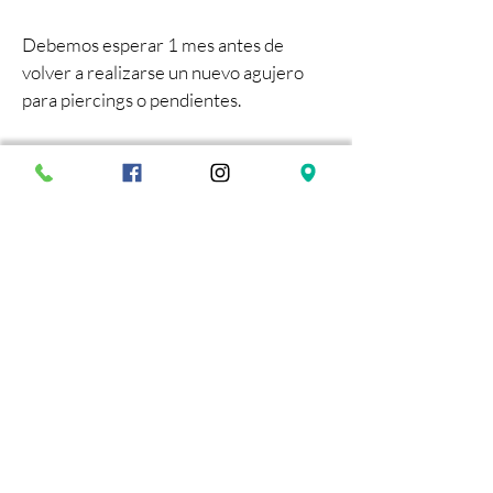
Debemos esperar 1 mes antes de
volver a realizarse un nuevo agujero
para piercings o pendientes.
Preguntas
Frecuentes
01. ¿Se puede tratar
el lóbulo con ácido
hialurónico?
Gracias al Ácido Hialurónico se rellena la
piel del lóbulo de la oreja reforzando el