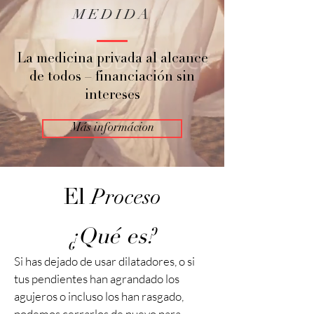
MEDIDA
La medicina privada al alcance
de todos – financiación sin
intereses
Más informácion
Proceso
El
¿Qué es?
Si has dejado de usar dilatadores, o si
tus pendientes han agrandado los
agujeros o incluso los han rasgado,
podemos cerrarlos de nuevo para