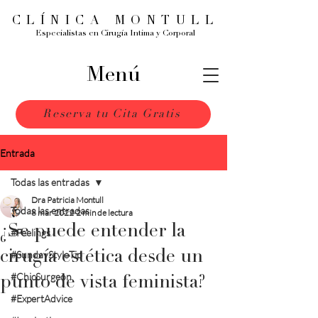
CLÍNICA MONTULL
Especialistas en Cirugía Intima y Corporal
Menú
Reserva tu Cita Gratis
Entrada
Todas las entradas
Dra Patricia Montull
Todas las entradas
8 mar 2022
2 min de lectura
¿Se puede entender la
#Feelings
cirugía estética desde un
#SundayStyleTip
#ChicSurgeon
punto de vista feminista?
#ExpertAdvice