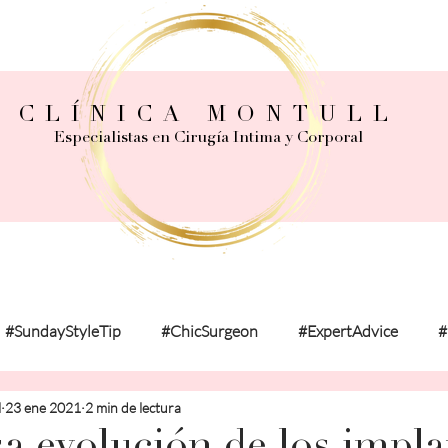
CLÍNICA MONTULL
Especialistas en Cirugía Intima y Corporal
#SundayStyleTip
#ChicSurgeon
#ExpertAdvice
#
l
23 ene 2021
2 min de lectura
onalExperience