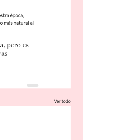
stra época, 
 más natural al 
, pero es 
vas 
Ver todo