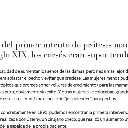
del primer intento de prótesis mam
glo XIX, los corsés eran super tend
apacidad de aumentar los senos de las damas, pero nada más lejos de 
era aplastar el pecho y evitar que creciese. Las mujeres menos pud
tópicos que prometían ser «elixires de crecimiento» para las mama
liva puro, obviamente sin éxito. Y otras mujeres se colocaban grand
 estos crecieran. Una especie de “jet-extender" para pechos.
XIX, concretamente en 1895, podemos encontrar la primera interven
ealizada por Czerny, un cirujano checo, que realizó un aumento ut
e la espalda de la propia paciente. 