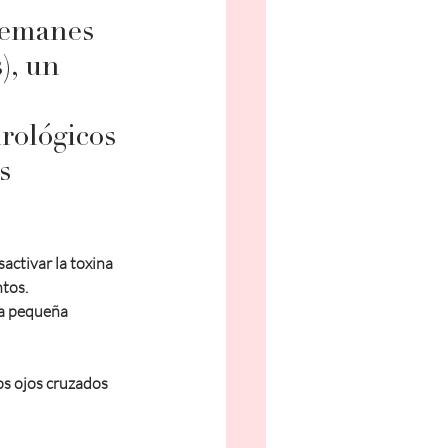
lemanes 
), un 
rológicos 
s 
activar la toxina 
ntos.
na pequeña 
os ojos cruzados 