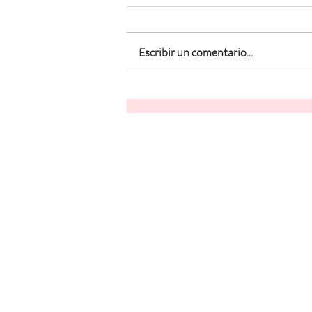
Escribir un comentario...
Resiliencia, una palabra
bonita