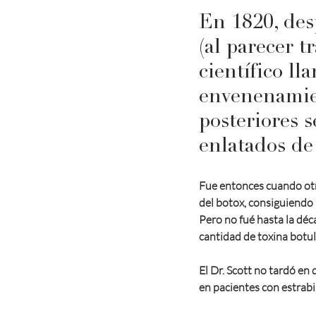
En 1820, des
(al parecer t
científico l
envenenamien
posteriores 
enlatados de
Fue entonces cuando otro
del botox, consiguiendo 
Pero no fué hasta la dé
cantidad de toxina botu
El Dr. Scott no tardó en 
en pacientes con estrab