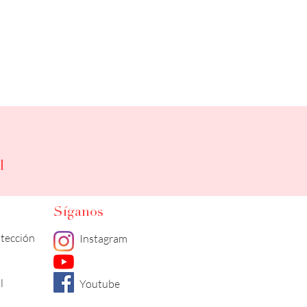
l
Síganos
otección
Instagram
l
Youtube