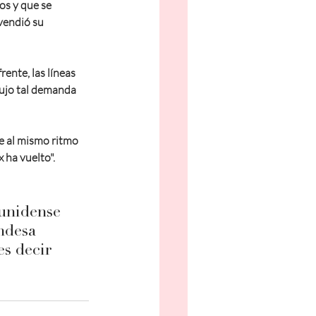
s y que se 
vendió su 
ente, las líneas 
dujo tal demanda 
e al mismo ritmo 
 ha vuelto". 
unidense 
ndesa 
es decir 