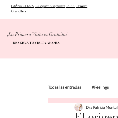
Edificio CEMAV, C/ Agustí Vinyamata, 7–11, 08402,
Granollers
¡La Primera Visita es Gratuita!
RESERVA TU VISITA AHORA
Todas las entradas
#Feelings
Dra Patricia Montul
#MedicalInformation
#Pers