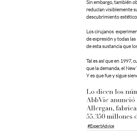
Sin embargo, también ob
reducían visiblemente su
descubrimiento estético 
Los cirujanos  experimen
de expresión y todas las
de esta sustancia que l
Tal es así que en 1997, 
que la demanda, el New Y
Y es que fue y sigue sie
Lo dicen los núm
AbbVie anunció h
Allergan, fabrica
55.350 millones 
#ExpertAdvice