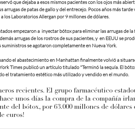
servó que dejaba a esos mismos pacientes con los ojos más abierto
s arrugas de patas de gallo y del entrecejo. Pocos años más tarde 
a los Laboratorios Allergan por 9 millones de dólares.
tados empezaron a  inyectar bótox para eliminar las arrugas de la fr
 demás arrugas de los rostros de sus pacientes, y  en EEUU se pro
os suministros se agotaron completamente en Nueva York.
cuando el abastecimiento en Manhattan finalmente volvió a situars
ork Times publicó un artículo titulado "Terminó la sequía. El bótox
ndo el tratamiento estético más utilizado y vendido en el mundo. 
eros recientes. El grupo farmacéutico estado
ace unos días la compra de la compañía irla
nte del bótox, por 63.000 millones de dólares 
de euros!