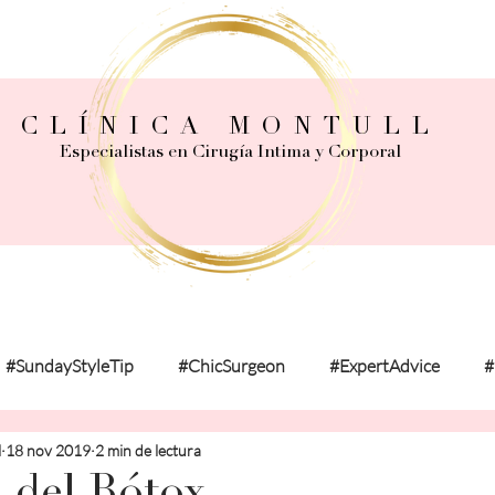
CLÍNICA MONTULL
Especialistas en Cirugía Intima y Corporal
#SundayStyleTip
#ChicSurgeon
#ExpertAdvice
#
l
18 nov 2019
2 min de lectura
onalExperience