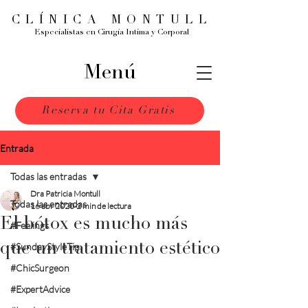
CLÍNICA MONTULL
Especialistas en Cirugía Intima y Corporal
Menú
Reserva tu Cita Gratis
Entrada
Todas las entradas
Dra Patricia Montull
Todas las entradas
16 abr 2020
2 min de lectura
El bótox es mucho más
#Feelings
que un tratamiento estético
#SundayStyleTip
#ChicSurgeon
#ExpertAdvice