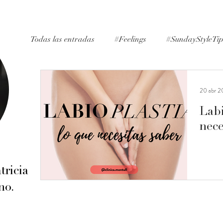
Todas las entradas
#Feelings
#SundayStyleTi
#ExpertAdvice
#Inspiration
#Lifestyle
20 abr 
Labi
#PersonalExperience
nece
tricia
no.