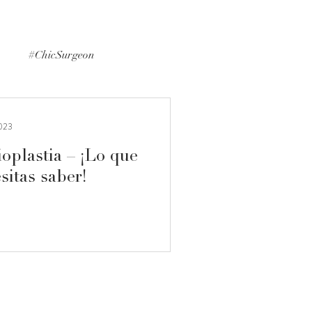
p
#ChicSurgeon
#MedicalInformation
2023
oplastia – ¡Lo que
sitas saber!