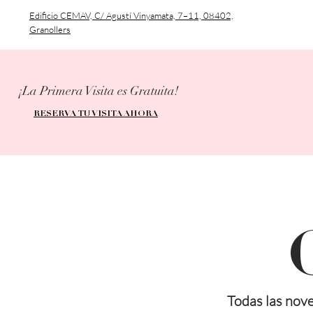
Edificio CEMAV, C/ Agustí Vinyamata, 7–11, 08402,
Granollers
¡La Primera Visita es Gratuita!
RESERVA TU VISITA AHORA
Todas las nove