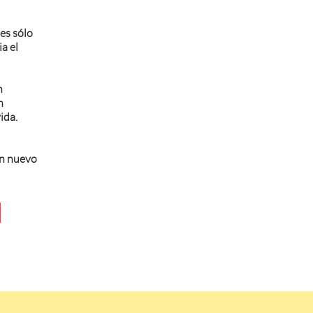
 es sólo
a el
n
n
ida.
un nuevo