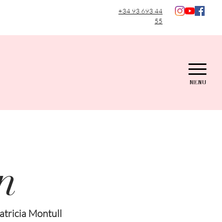
+34 93 693 44
55
MENU
n
atricia Montull