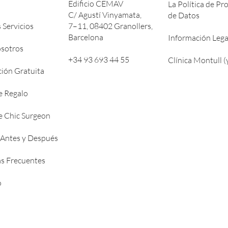
Edificio CEMAV
La Política de Pr
C/ Agustí Vinyamata,
de Datos
 Servicios
7–11, 08402 Granollers,
Barcelona
Información Lega
sotros
+34 93 693 44 55
Clínica Montull (
ción Gratuita
e Regalo
de Chic Surgeon
 Antes y Después
s Frecuentes
o